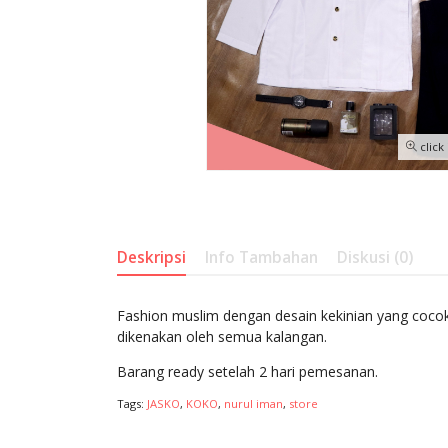
click
Deskripsi
Info Tambahan
Diskusi (0)
Fashion muslim dengan desain kekinian yang cocok
dikenakan oleh semua kalangan.
Barang ready setelah 2 hari pemesanan.
Tags:
JASKO
,
KOKO
,
nurul iman
,
store