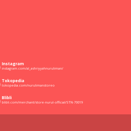
Instagram
instagram.com/al_ashriyyahnuruliman/
Tokopedia
tokopedia.com/nurulimanstoreo
Blibli
blibli.com/merchant/store-nurul-official/STN-70019