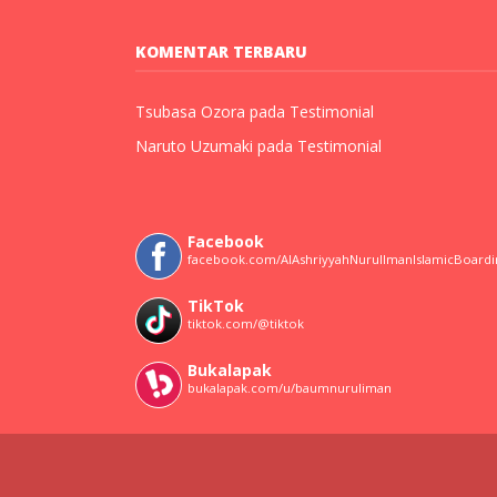
KOMENTAR TERBARU
Tsubasa Ozora
pada
Testimonial
Naruto Uzumaki
pada
Testimonial
Facebook
facebook.com/AlAshriyyahNurulImanIslamicBoard
TikTok
tiktok.com/@tiktok
Bukalapak
bukalapak.com/u/baumnuruliman