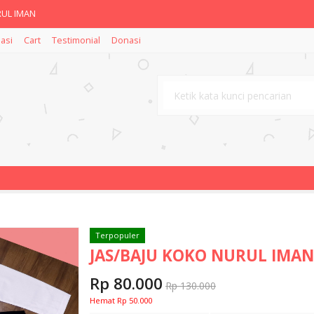
UL IMAN
asi
Cart
Testimonial
Donasi
AN KEMASAN 170 GR
 IMAN
gaf dan Umi Waheeda
l On Murni Non Alcohol TERBA
 Ekstrak Bidara
i Musk Special Edition
r And Shine Paket Normal Brig
Terpopuler
JAS/BAJU KOKO NURUL IMAN
Rp 80.000
Rp 130.000
Hemat Rp 50.000