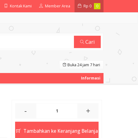
Kontak Kami
Member Area
Rp
0
0
Cari
Buka 24 jam 7 hari
-
+
Tambahkan ke Keranjang Belanja