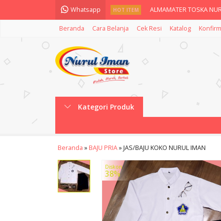
Whatsapp
ALMAMATER TOSKA NUR
HOT ITEM
Beranda
Cara Belanja
Cek Resi
Katalog
Konfirm
MADU MURNI NURUL IM
JAS ALMAMATER NURUL
Bingkai Foto Habib Sag
Parfume Nurul Iman Rol
Kategori Produk
SABNI Sabun Nurul Iman
Nicare Body Wash Kastur
Beranda
»
BAJU PRIA
»
JAS/BAJU KOKO NURUL IMAN
SKINCARE BPOM] Shimme
Diskon
38%