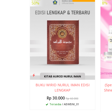
50%
8%
BUKU WIRID NURUL IMAN EDISI
(Spe
LENGKAP
Shin
Rp 30.000
Rp 60.000
Tersedia
/ ABWBNI_01