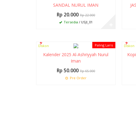
9%
17%
SANDAL NURUL IMAN
JA
Rp 20.000
Rp 22.000
Tersedia
/ USJI_01
✚
Paling Laris
Diskon
Diskon
23%
13%
Kalender 2025 Al-Ashriyyah Nurul
Kopi
Iman
Rp 50.000
Rp 65.000
Pre Order