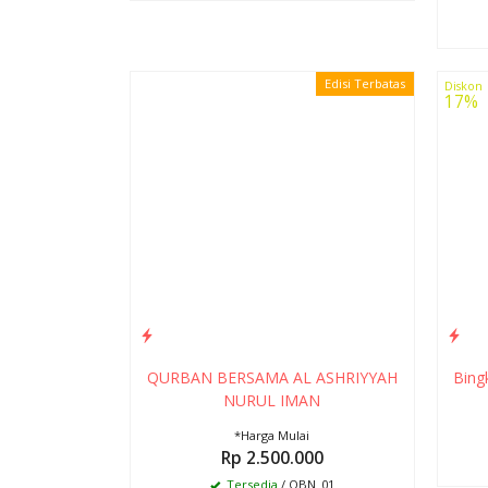
Edisi Terbatas
Diskon
17%
QURBAN BERSAMA AL ASHRIYYAH
Bing
NURUL IMAN
*Harga Mulai
Rp 2.500.000
Tersedia
/ QBN_01