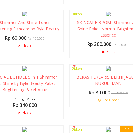
Diskon
14%
Shimmer And Shine Toner
SKINCARE BPOM] Shimmer 
htening Skincare by Byla Beauty
Shine Paket Normal Brighten
Essence
Rp 60.000
Rp 100.000
Rp 300.000
Rp 350.000
Habis
Habis
Diskon
38%
CIAL BUNDLE 5 in 1 Shimmer
BERAS TERLARIS BERNI JA
d Shine by Byla Beauty Paket
NURUL IMAN
Brightening Paket Acne
Rp 80.000
Rp 130.000
*Harga Mulai
Pre Order
Rp 340.000
Habis
Edisi 
Diskon