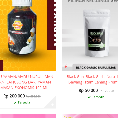
U YAMAN/MADU NURUL IMAN
Black Gani Black Garlic Nurul
RNI LANGSUNG DARI YAMAN
Bawang Hitam Lanang Prem
EMASAN EKONOMIS 100 ML
Rp 50.000
Rp 120.000
Rp 200.000
Rp 250.000
Tersedia
Tersedia
✚
Diskon