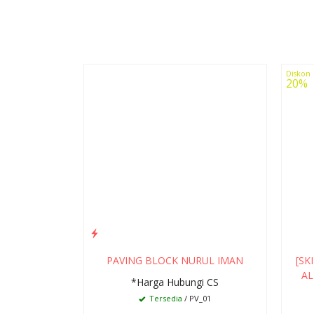
Diskon
20%
PAVING BLOCK NURUL IMAN
[SK
AL
*Harga Hubungi CS
Tersedia
/ PV_01