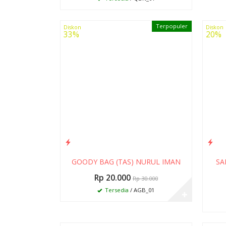
Terpopuler
Diskon
Diskon
33%
20%
GOODY BAG (TAS) NURUL IMAN
SA
Rp 20.000
Rp 30.000
Tersedia
/ AGB_01
✚