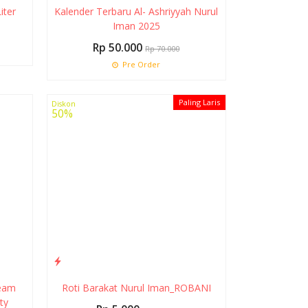
iter
Kalender Terbaru Al- Ashriyyah Nurul
Iman 2025
Rp 50.000
Rp 70.000
Pre Order
Paling Laris
Diskon
50%
ream
Roti Barakat Nurul Iman_ROBANI
ty