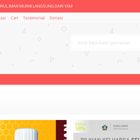
UL IMAN MURNI LANGSUNG DARI YAM
asi
Cart
Testimonial
Donasi
et Acne Essence
hine Paket Acne
t Brightening Moisturizer by
care Paket Acne Moisturizer
1-4 (Qs Al-fatihah dan Al-
0 ml/Parfum Abah Saggaf/Parf
Nurul Iman Bawang Hitam La
Diskon
58%