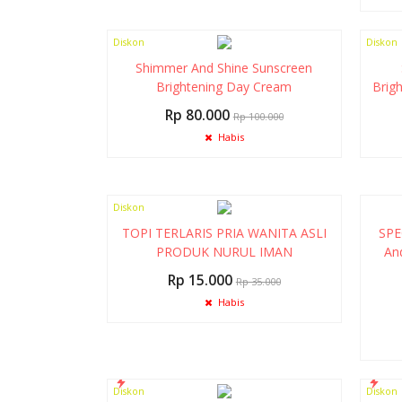
Diskon
Diskon
20%
40%
Shimmer And Shine Sunscreen
Brightening Day Cream
Brig
Rp 80.000
Rp 100.000
Habis
Diskon
57%
TOPI TERLARIS PRIA WANITA ASLI
SPE
PRODUK NURUL IMAN
An
Rp 15.000
Rp 35.000
Habis
Diskon
Diskon