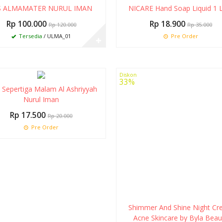
46%
S ALMAMATER NURUL IMAN
NICARE Hand Soap Liquid 1 L
Rp 100.000
Rp 18.900
Rp 120.000
Rp 35.000
Tersedia
/ ULMA_01
Pre Order
✚
Diskon
33%
 Sepertiga Malam Al Ashriyyah
Nurul Iman
Rp 17.500
Rp 20.000
Pre Order
Shimmer And Shine Night C
Acne Skincare by Byla Beau