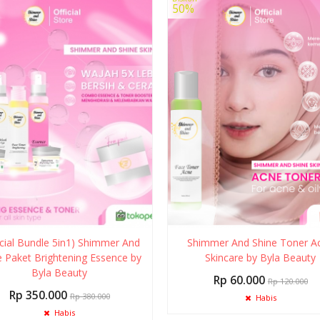
50%
cial Bundle 5in1) Shimmer And
Shimmer And Shine Toner A
e Paket Brightening Essence by
Skincare by Byla Beauty
Byla Beauty
Rp 60.000
Rp 120.000
Rp 350.000
Rp 380.000
Habis
Habis