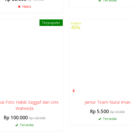
Tersedia
Habis
Terpopuler
Diskon
45%
kai Foto Habib Saggaf dan Umi
Jamur Tiram Nurul Iman
Waheeda
Rp 5.500
Rp 10.000
Rp 100.000
Rp 120.000
Tersedia
Tersedia