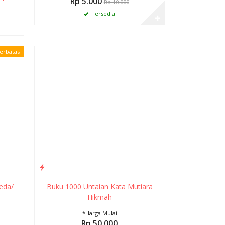
Rp 5.000
Rp 10.000
Tersedia
✚
Terbatas
eda/
Buku 1000 Untaian Kata Mutiara
a
Hikmah
*Harga Mulai
Rp 50.000