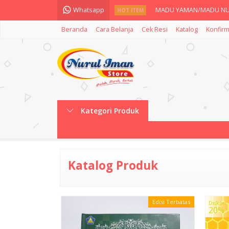
Whatsapp
MADU YAMAN/MADU NUR
HOT ITEM
Beranda
Cara Belanja
Cek Resi
Katalog
Konfirm
Shimmer and Shine Pak
Skincare Shimmer And S
Shimmer And Shine Pake
Shimmer And Shine Skin
Kategori Produk
TAFSIR NURUL IMAN JILID 
Habib Saggaf Perfume 5
Black Gani Black Garlic 
Katalog Produk
Edisi Terbatas
Diskon
20%