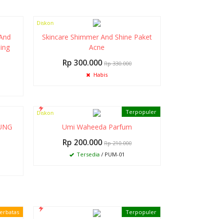
Diskon
9%
And
Skincare Shimmer And Shine Paket
ing
Acne
Rp 300.000
Rp 330.000
Habis
Terpopuler
Diskon
5%
GUNG
Umi Waheeda Parfum
Rp 200.000
Rp 210.000
Tersedia
/ PUM-01
Terbatas
Terpopuler