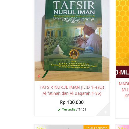
MAD
TAFSIR NURUL IMAN JILID 1-4 (Qs
MU
Al-fatihah dan Al-Baqarah 1-85)
K
Rp 100.000
Tersedia
/ Tf-01
✚
Edisi Terbatas
Diskon
Diskon