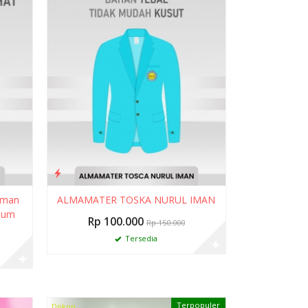
 Iman
ALMAMATER TOSKA NURUL IMAN
ium
Rp 100.000
Rp 150.000
Tersedia
✚
✚
Terpopuler
Diskon