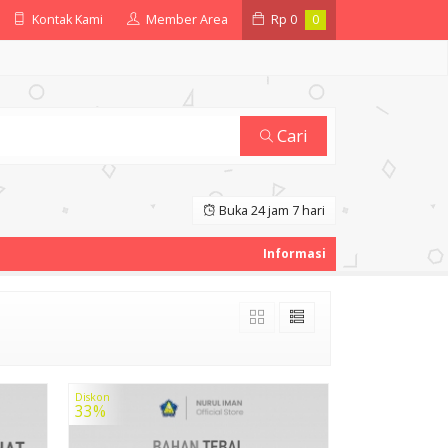
Kontak Kami
Member Area
Rp
0
0
Cari
Buka 24 jam 7 hari
Diskon
33%