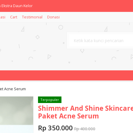
 Ekstra Daun Kelor
asi
Cart
Testimonial
Donasi
t Cream Acne Skincare by Byl
SHRIYYAH NURUL IMAN
NITA ASLI PRODUK NURUL IMAN
loevera Antibacterial 1000
l Wash All Skin Type by Byl
i Musk Special Edition
ket Acne Serum
htening with Toner Skincare
Terpopuler
Shimmer And Shine Skincar
Paket Acne Serum
Rp 350.000
Rp 400.000