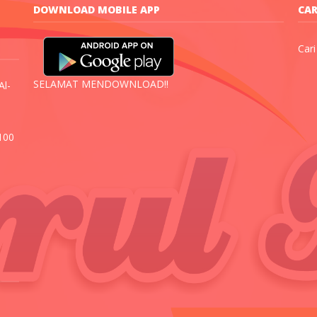
DOWNLOAD MOBILE APP
CAR
Cari
SELAMAT MENDOWNLOAD!!
Al-
100