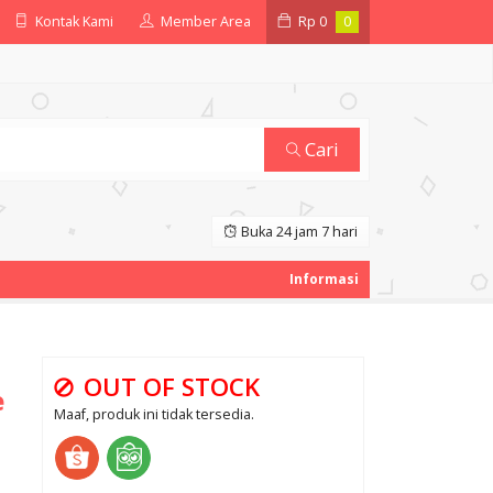
Kontak Kami
Member Area
Rp
0
0
Cari
Buka 24 jam 7 hari
OUT OF STOCK
e
Maaf, produk ini tidak tersedia.