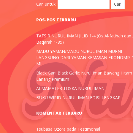
Cari untuk:
POS-POS TERBARU
TAFSIR NURUL IMAN JILID 1-4 (Qs Al-fatihah dan 
Baqarah 1-85)
MADU YAMAN/MADU NURUL IMAN MURNI
LANGSUNG DARI YAMAN KEMASAN EKONOMIS 
ML
Black Gani Black Garlic Nurul Iman Bawang Hitam
Lanang Premium
ALMAMATER TOSKA NURUL IMAN
BUKU WIRID NURUL IMAN EDISI LENGKAP
KOMENTAR TERBARU
Tsubasa Ozora
pada
Testimonial