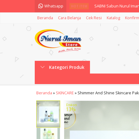
Whatsapp
SABNI Sabun Nurul Iman
HOT ITEM
Beranda
Cara Belanja
Cek Resi
Katalog
Konfirm
Shimmer And Shine Nigh
QURBAN BERSAMA AL A
TOPI TERLARIS PRIA WA
NICARE Hand Sanitizer A
Kategori Produk
Shimmer And Shine Facia
Nicare Body Wash Kastur
Beranda
»
SKINCARE
»
Shimmer And Shine Skincare Pa
Shimmer And Shine Brig
Diskon
13%