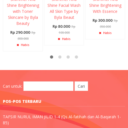
Shine Brightening
Shine Facial Wash
Shine Brightening
with Toner
All Skin Type by
With Essence
Skincare by Byla
Byla Beaut
Rp 300.000
Rp
Beauty
Rp 80.000
Rp
350.000
Rp 290.000
Rp
100.000
Habis
300.000
Habis
Habis
Cari untuk:
POS-POS TERBARU
TAFSIR NURUL IMAN JILID 1-4 (Qs Al-fatihah dan Al-Baqarah 1-
85)