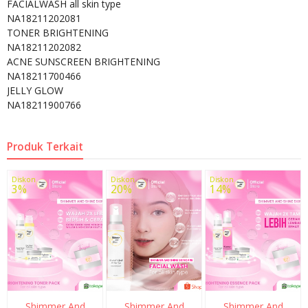
FACIALWASH all skin type
NA18211202081
TONER BRIGHTENING
NA18211202082
ACNE SUNSCREEN BRIGHTENING
NA18211700466
JELLY GLOW
NA18211900766
Produk Terkait
Diskon
Diskon
Diskon
3%
20%
14%
Shimmer And
Shimmer And
Shimmer And