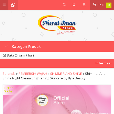
Rp
0
0
Kategori Produk
Buka 24 jam 7 hari
Beranda
»
PEMBERSIH WAJAH
»
SHIMMER AND SHINE
»
Shimmer And
Shine Night Cream Brightening Skincare by Byla Beauty
Diskon
33%