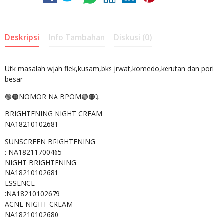
Deskripsi
Info Tambahan
Diskusi (0)
Utk masalah wjah flek,kusam,bks jrwat,komedo,kerutan dan pori
besar
🟢🟠NOMOR NA BPOM🟢🟠⤵️
BRIGHTENING NIGHT CREAM
NA18210102681
SUNSCREEN BRIGHTENING
: NA18211700465
NIGHT BRIGHTENING
NA18210102681
ESSENCE
:NA18210102679
ACNE NIGHT CREAM
NA18210102680