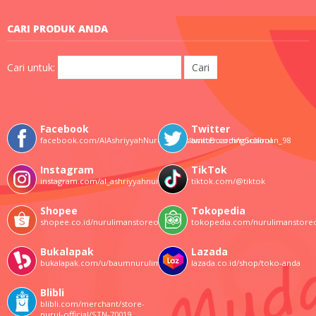
CARI PRODUK ANDA
Cari untuk:
Facebook
Twitter
facebook.com/AlAshriyyahNurulImanIslamicBoardingSchool
twitter.com/nuruliman_98
Instagram
TikTok
instagram.com/al_ashriyyahnuruliman/
tiktok.com/@tiktok
Shopee
Tokopedia
shopee.co.id/nurulimanstoreofficial
tokopedia.com/nurulimanstore
Bukalapak
Lazada
bukalapak.com/u/baumnuruliman
lazada.co.id/shop/toko-anda
Blibli
blibli.com/merchant/store-
nurul-official/STN-70019