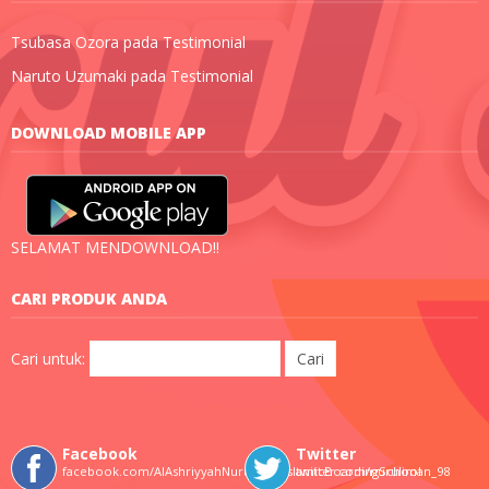
Tsubasa Ozora
pada
Testimonial
Naruto Uzumaki
pada
Testimonial
DOWNLOAD MOBILE APP
SELAMAT MENDOWNLOAD!!
CARI PRODUK ANDA
Cari untuk:
Facebook
Twitter
facebook.com/AlAshriyyahNurulImanIslamicBoardingSchool
twitter.com/nuruliman_98