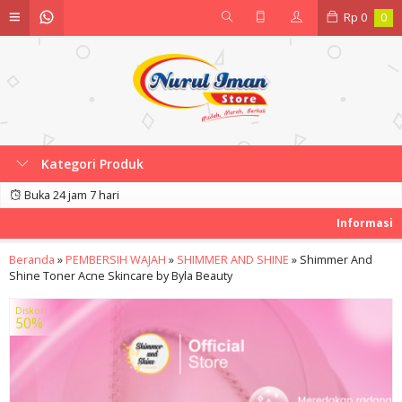
Rp
0
0
Kategori Produk
Buka 24 jam 7 hari
Beranda
»
PEMBERSIH WAJAH
»
SHIMMER AND SHINE
»
Shimmer And
Shine Toner Acne Skincare by Byla Beauty
Diskon
50%